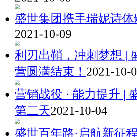
盛世集团携手瑞妮诗体
2021-10-09
利刃出鞘，冲刺梦想 |
营圆满结束！
2021-10-
营销战役 · 能力提升 
第二天
2021-10-04
盛世百年路·启航新征程