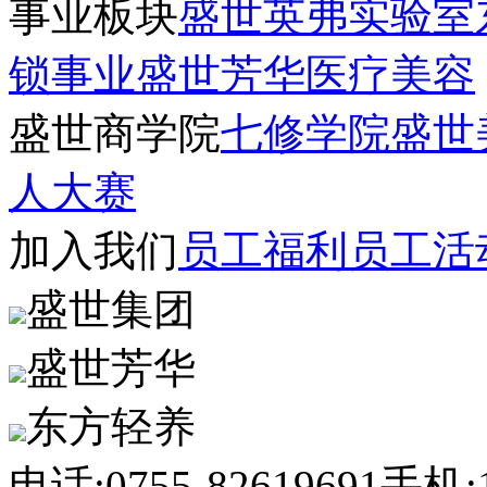
事业板块
盛世英弗实验室
锁事业
盛世芳华医疗美容
盛世商学院
七修学院
盛世
人大赛
加入我们
员工福利
员工活
盛世集团
盛世芳华
东方轻养
电话:0755-82619691
手机:1