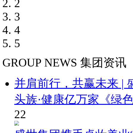
2
3
4
5
GROUP NEWS
集团资讯
并肩前行，共赢未来 |
头族·健康亿万家《绿
22