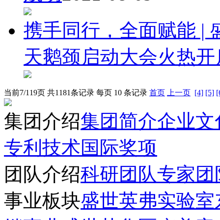
携手同行，全面赋能 |
天鹅颈启动大会火热开
当前7/119页 共1181条记录 每页 10 条记录
首页
上一页
[4]
[5]
[
集团介绍
集团简介
企业文
专利技术
国际奖项
团队介绍
科研团队
专家团
事业板块
盛世英弗实验室