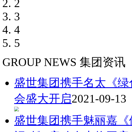
2
3
4
5
GROUP NEWS
集团资讯
盛世集团携手名太《绿
会盛大开启
2021-09-13
盛世集团携手魅丽嘉《