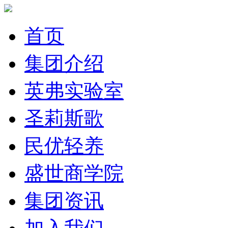
首页
集团介绍
英弗实验室
圣莉斯歌
民优轻养
盛世商学院
集团资讯