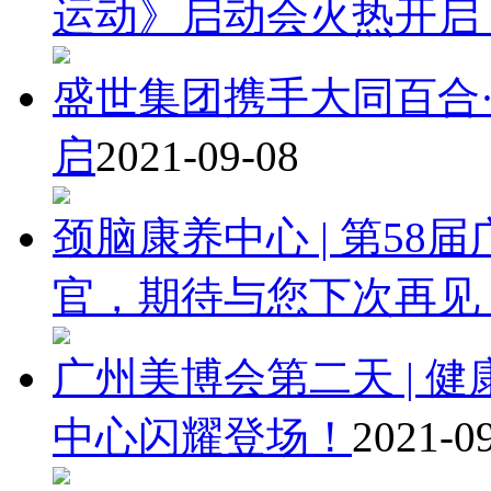
运动》启动会火热开启
盛世集团携手大同百合
启
2021-09-08
颈脑康养中心 | 第5
官，期待与您下次再见
广州美博会第二天 | 
中心闪耀登场！
2021-0