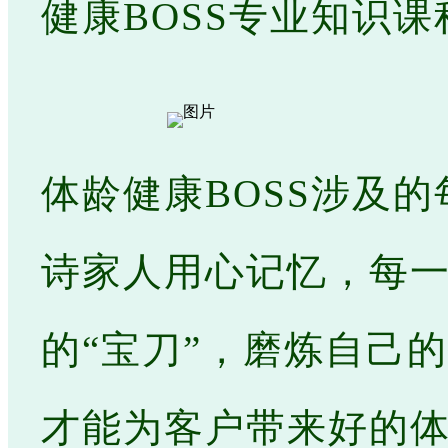
健康BOSS专业知识课
体龄健康BOSS涉及
诗家人用心记忆，每
的“宝刀”，磨炼自己
才能为客户带来好的