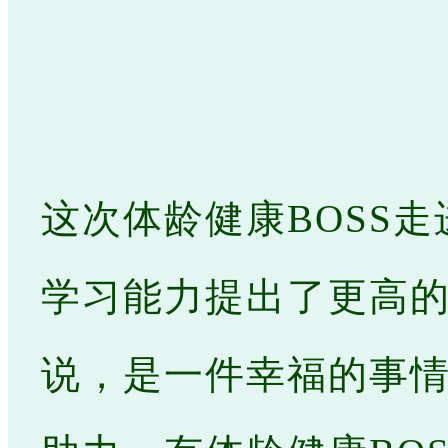
这次体龄健康BOSS
学习能力提出了更高
说，是一件幸福的事