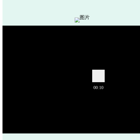
00:10