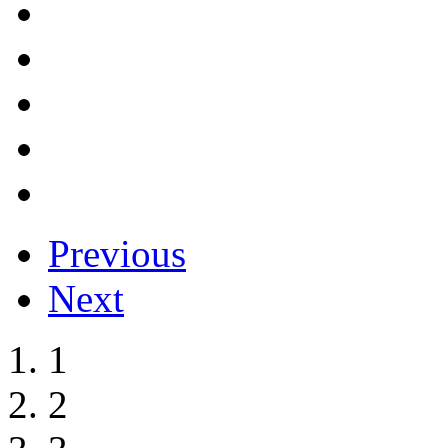
Previous
Next
1
2