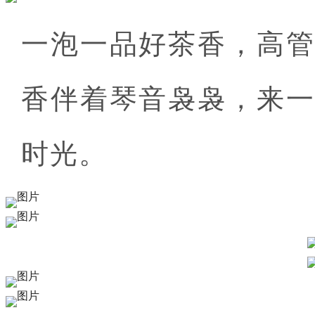
一泡一品好茶香，高
香伴着琴音袅袅，来
时光
。