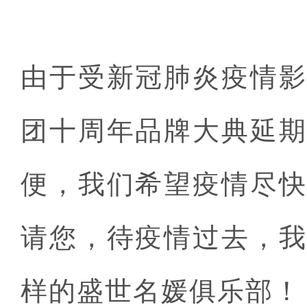
由于
受新冠肺炎疫情
团十周年品牌大典延
便，我们希望疫情尽
请您，待疫情过去，
样的盛世名媛俱乐部！