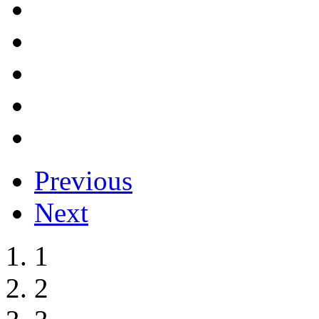
Previous
Next
1
2