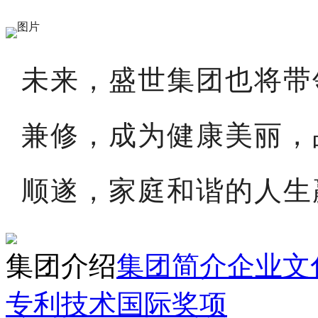
未来，盛世集团也将带
兼修，成为健康美丽，
顺遂，家庭和谐的⼈⽣
集团介绍
集团简介
企业文
专利技术
国际奖项