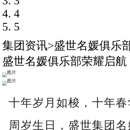
3
4
5
集团资讯
>
盛世名媛俱乐
盛世名媛俱乐部荣耀启航
十年岁月如梭，十年春
周岁生日，盛世集团名