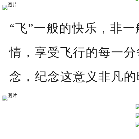
“飞”一般的快乐，非
情，享受飞行的每一分
念，纪念这意义非凡的