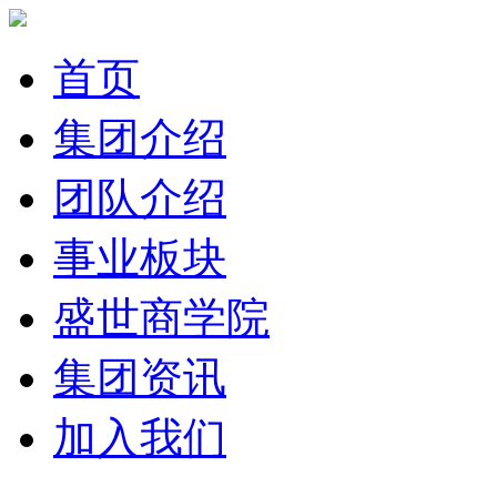
首页
集团介绍
团队介绍
事业板块
盛世商学院
集团资讯
加入我们