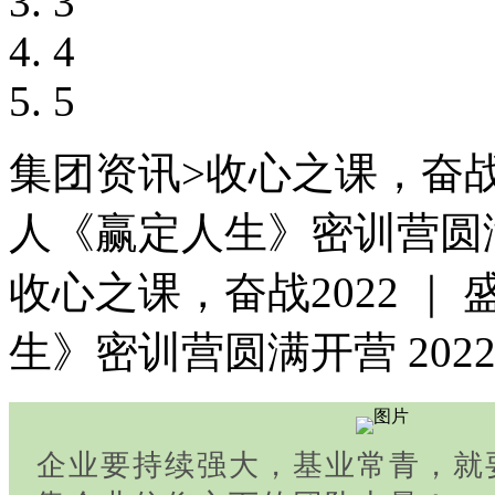
3
4
5
集团资讯
>
收心之课，奋战
人《赢定人生》密训营圆
收心之课，奋战2022 
生》密训营圆满开营
2022
企业要持续强大，基业常青，就