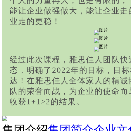
个人的力量再大，也是有限的，
能让企业做强做大，能让企业走
业走的更稳！
经过此次课程，雅思佳人团队快
态，明确了2022年的目标，目
达！在雅思佳人全体家人的精诚
队的荣誉而战，为企业的使命而战
收获1+1>2的结果。
集团介绍
集团简介
企业文