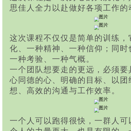
思佳人全力以赴做好各项工作的
这次课程不仅仅是简单的训练，
化、一种精神、一种信仰；同时
一种考验、一种气概。
一个团队想要走的更远，必须要
心同德的心、明确的目标、以团
想、高效的沟通与工作效率。
一个人可以跑得很快，一群人可