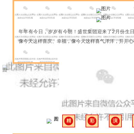
年年有今日，岁岁有今朝！盛世集团迎来了2月份生
像今天这样喜庆、幸福，像今天这样喜气洋洋，开开心
精
彩
演