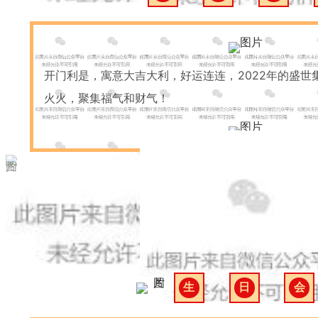
开门利是，寓意大吉大利，好运连连，2022年的盛世
火火，聚集福气和财气！
生
日
会