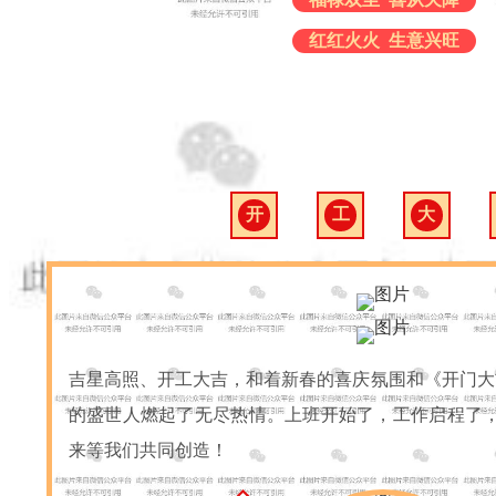
红红火火 生意兴旺
开
工
大
吉星高照、开工大吉，和着新春的喜庆氛围和《开门大吉
的盛世人燃起了无尽热情。上班开始了，工作启程了
来等我们共同创造！