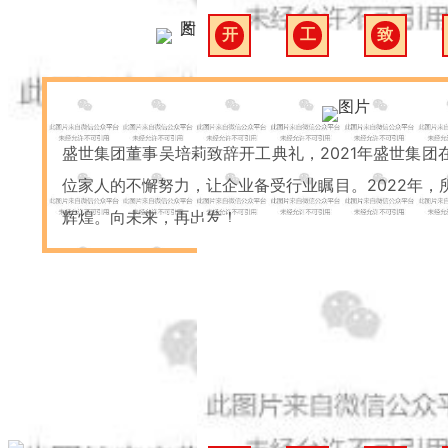
开
工
致
盛世集团董事吴培莉致辞开工典礼，2021年盛世集团
位家人的不懈努力，让企业备受行业瞩目。2022年，
辉煌。向未来，再出发！