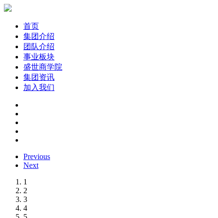
首页
集团介绍
团队介绍
事业板块
盛世商学院
集团资讯
加入我们
Previous
Next
1
2
3
4
5