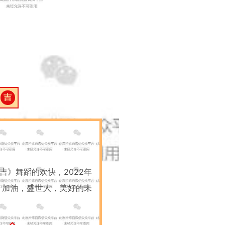
吉
》舞蹈的欢快，2022年
，加油，盛世人，美好的未