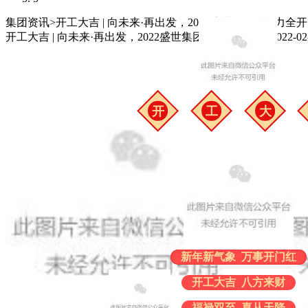
集团资讯
>
开工大吉 | 向未来·再出发，2022盛世集团“虎”力全
开工大吉 | 向未来·再出发，2022盛世集团“虎”力全开！
2022-02
开
工
大
新年新气象 万事开门红
开工大吉 八方来财
福禄双至 喜从天降